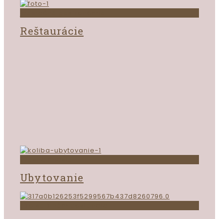
jedinečná gastronómia
Reštaurácie
úžasné miesta
Ubytovanie
ako sa k nám dostanete